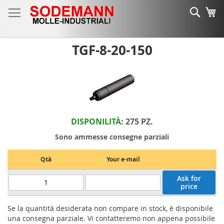
Salta
Cerca
Ca
al
contenuto
TGF-8-20-150
DISPONILITÀ:
275 PZ.
Sono ammesse consegne parziali
Qtà
Your e-mail
Ask for
price
Se la quantità desiderata non compare in stock, è disponibile
una consegna parziale. Vi contatteremo non appena possibile