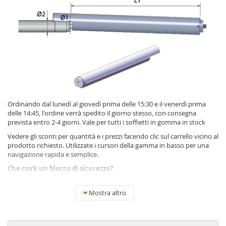
Ordinando dal lunedì al giovedì prima delle 15:30 e il venerdì prima
delle 14:45, l'ordine verrà spedito il giorno stesso, con consegna
prevista entro 2-4 giorni. Vale per tutti i soffietti in gomma in stock
Vedere gli sconti per quantità e i prezzi facendo clic sul carrello vicino al
prodotto richiesto. Utilizzate i cursori della gamma in basso per una
navigazione rapida e semplice.
Che cos'è un blocco di sicurezza?
Mostra altro
I blocchi di sicurezza sono utilizzati come dispositivi di sicurezza nelle
strutture che utilizzano molle a gas poiché arrestano la molla che
potrebbe chiudersi inavvertitamente. Casi simili potrebbero verificarsi
con una folata di vento, per una deformazione della molla a gas, una