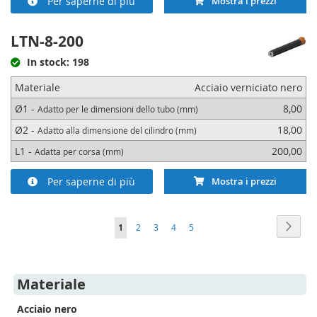
Per saperne di più
Mostra i prezzi
LTN-8-200
In stock: 198
Materiale
Acciaio verniciato nero
Ø1 -
8,00
Adatto per le dimensioni dello tubo (mm)
Ø2 -
18,00
Adatto alla dimensione del cilindro (mm)
L1 -
200,00
Adatta per corsa (mm)
Per saperne di più
Mostra i prezzi
Pagina
Pagin
Succe
Attualmente
Pagina
Pagina
Pagina
Pagina
1
2
3
4
5
stai
leggendo
Materiale
la
Acciaio nero
pagina