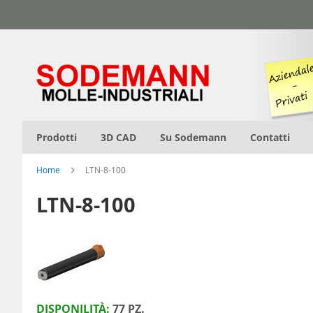
Salta
al
contenuto
Prodotti
3D CAD
Su Sodemann
Contatti
Home
LTN-8-100
LTN-8-100
DISPONILITÀ:
77 PZ.