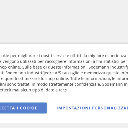
ookie per migliorare i nostri servizi e offrirti la migliore esperienza
ie vengono utilizzati per raccogliere informazioni a fini statistici per
Privacy e sui Cookie
 shop online. Sulla base di queste informazioni, Sodemann Industrif
rti. Sodemann Industrifjedre A/S raccoglie e memorizza queste inf
Iscriviti
ngs
 e quindi ottimizzare lo shop online. Tutte le informazioni, le infor
alla
 RMA
ordini sono trattati in modo strettamente confidenziale. Sodemann In
nostra
ndizioni di vendita
tterà mai alcun tipo di dato a terzi.
Newsletter:
CCETTA I COOKIE
IMPOSTAZIONI PERSONALIZZA
Copyright © 2025 Sodemann Industrifjedre A/S. All rights reserved.