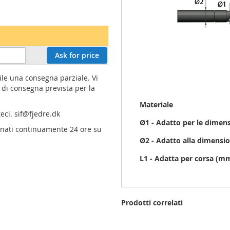
Ask for price
ile una consegna parziale. Vi
di consegna prevista per la
Maggiori
Materiale
Informazioni
teci.
sif@fjedre.dk
Ø1 - Adatto per le dimen
ornati continuamente 24 ore su
Ø2 - Adatto alla dimensio
L1 - Adatta per corsa (m
Prodotti correlati