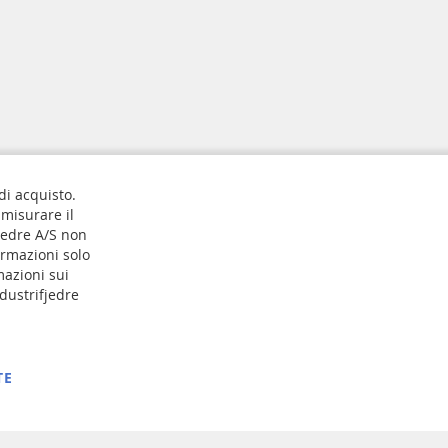
 di acquisto.
 misurare il
jedre A/S non
ormazioni solo
Iscriviti
mazioni sui
dustrifjedre
TE