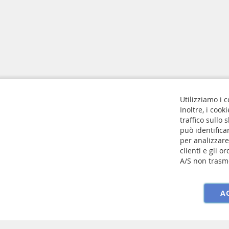
Utilizziamo i c
Molle a compressione
Contattaci
Inoltre, i cook
Molle a trazione
Norme sulla 
traffico sullo
può identifica
Molle a gas
Cookie Setti
per analizzare
Molle a gas per porte da cucina
Richiesta di
clienti e gli 
Termini e co
A/S non trasme
Annulla il mio acquisto
A