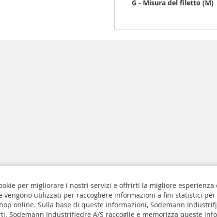
G - Misura del filetto (M)
ookie per migliorare i nostri servizi e offrirti la migliore esperienza
ie vengono utilizzati per raccogliere informazioni a fini statistici per
Privacy e sui Cookie
 shop online. Sulla base di queste informazioni, Sodemann Industrif
rti. Sodemann Industrifjedre A/S raccoglie e memorizza queste inf
Iscriviti
ngs