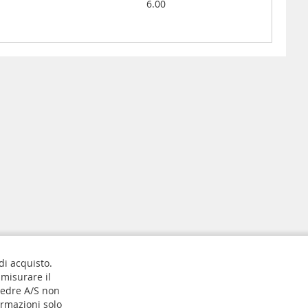
6.00
 di acquisto.
 misurare il
jedre A/S non
ormazioni solo