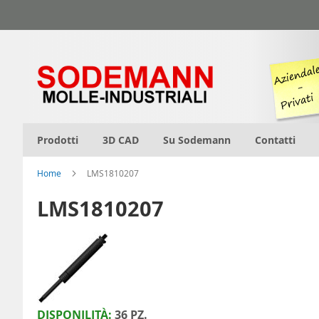
Salta
al
contenuto
Prodotti
3D CAD
Su Sodemann
Contatti
Home
LMS1810207
LMS1810207
DISPONILITÀ:
36 PZ.