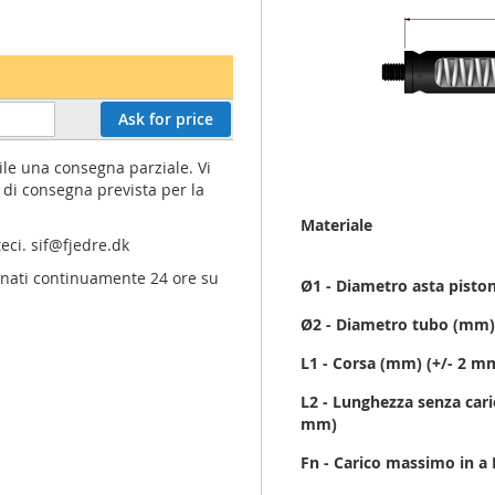
Ask for price
ile una consegna parziale. Vi
di consegna prevista per la
Maggiori
Materiale
Informazioni
teci.
sif@fjedre.dk
ornati continuamente 24 ore su
Ø1 - Diametro asta pist
Ø2 - Diametro tubo (mm
L1 - Corsa (mm) (+/- 2 m
L2 - Lunghezza senza caric
mm)
Fn - Carico massimo in a 