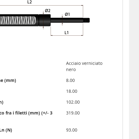
Acciaio verniciato
nero
one (mm)
8.00
)
18.00
m)
102.00
o fra i filetti (mm) (+/- 3
319.00
Ln (N)
93.00