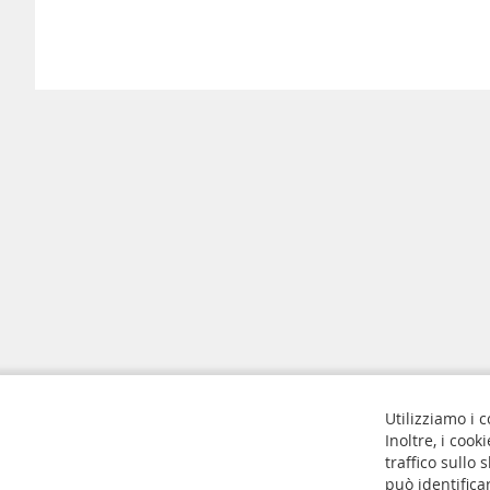
Utilizziamo i c
Molle a compressione
Contattaci
Inoltre, i cook
Molle a trazione
Norme sulla 
traffico sullo
può identifica
Molle a gas
Cookie Setti