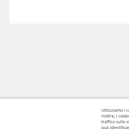
Utilizziamo i c
Molle a compressione
Contattaci
Inoltre, i cook
Molle a trazione
Norme sulla 
traffico sullo
può identifica
Molle a gas
Cookie Setti