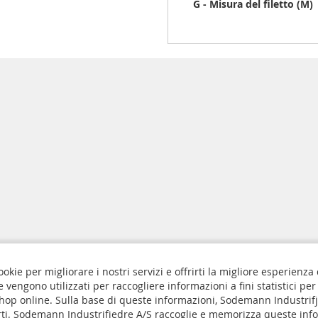
G - Misura del filetto (M)
ookie per migliorare i nostri servizi e offrirti la migliore esperienza
ie vengono utilizzati per raccogliere informazioni a fini statistici per
Privacy e sui Cookie
 shop online. Sulla base di queste informazioni, Sodemann Industrif
rti. Sodemann Industrifjedre A/S raccoglie e memorizza queste inf
Iscriviti
ngs