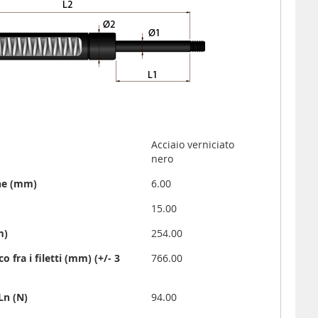
Acciaio verniciato
nero
one (mm)
6.00
)
15.00
m)
254.00
o fra i filetti (mm) (+/- 3
766.00
Ln (N)
94.00