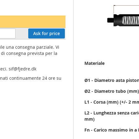
Ask for price
ile una consegna parziale. Vi
di consegna prevista per la
Maggiori
Materiale
Informazioni
teci.
sif@fjedre.dk
ornati continuamente 24 ore su
Ø1 - Diametro asta pist
Ø2 - Diametro tubo (mm
L1 - Corsa (mm) (+/- 2 m
L2 - Lunghezza senza caric
mm)
Fn - Carico massimo in a 