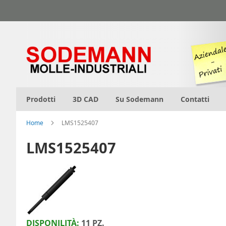
Salta
al
contenuto
Prodotti
3D CAD
Su Sodemann
Contatti
Home
LMS1525407
LMS1525407
DISPONILITÀ:
11 PZ.