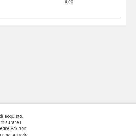
6.00
 di acquisto.
 misurare il
jedre A/S non
ormazioni solo